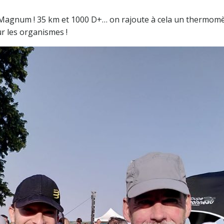
a Magnum ! 35 km et 1000 D+… on rajoute à cela un thermomèt
r les organismes !